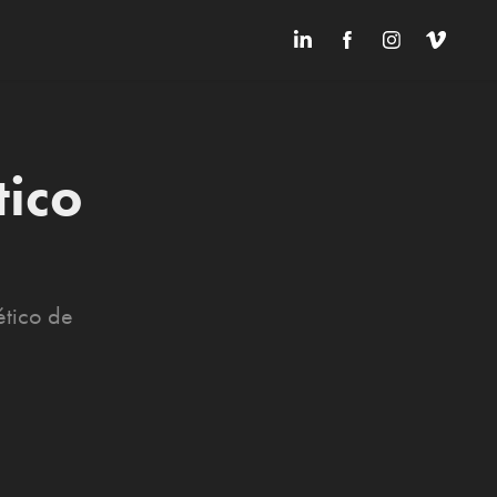
ico 
ético de